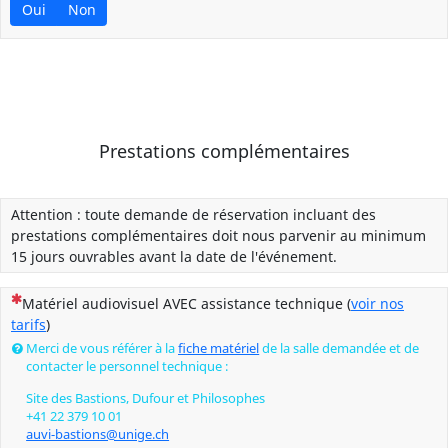
Oui
Non
Prestations complémentaires
Attention : toute demande de réservation incluant des
prestations complémentaires doit nous parvenir au minimum
15 jours ouvrables avant la date de l'événement.
(Cette question est obligatoire)
Matériel audiovisuel AVEC assistance technique (
voir nos
tarifs
)
Merci de vous référer à la
fiche matériel
de la salle demandée et de
contacter le personnel technique :
Site des Bastions, Dufour et Philosophes
+41 22 379 10 01
auvi-bastions@unige.ch