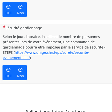
Oui
Non
(Cette question est obligatoire)
Sécurité gardiennage
Selon le jour, l'horaire, la salle et le nombre de personnes
présentes lors de votre événement, une commande de
gardiennage pourra être imposée par le service de sécurité -
STEPS (
https://www.unige.ch/steps/surete/securite-
evenementielle/
)
Oui
Non
Salles / auditoires / surfaces