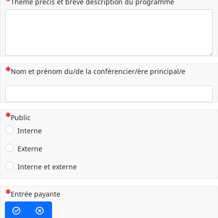
(Cette question est obligatoire)
Thème précis et brève description du programme
(Cette question est obligatoire)
Nom et prénom du/de la conférencier/ère principal/e
(Cette question est obligatoire)
Public
Interne
Externe
Interne et externe
(Cette question est obligatoire)
Entrée payante