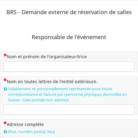
BRS - Demande externe de réservation de salles
Responsable de l'événement
(Cette question est obligatoire)
Nom et prénom de l'organisateur/trice
(Cette question est obligatoire)
Nom en toutes lettres de l'entité extérieure.
Valablement et personnellement représentée pour toute
correspondance et facture par (personne physique, domiciliée en
Suisse - case postale non admise).
(Cette question est obligatoire)
Adresse complète
(Rue, numéro postal, lieu)