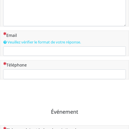
(Cette question est obligatoire)
Email
Veuillez vérifier le format de votre réponse.
(Cette question est obligatoire)
Téléphone
Événement